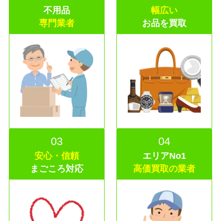
不用品
幅広い
専門業者
お品を買取
03
04
安心・信頼
エリアNo1
まごころ
対応
高価買取の業者