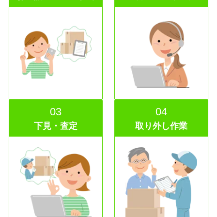
03
04
下見・査定
取り外し作業