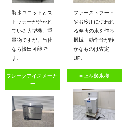
製氷ユニットとス
ファーストフード
トッカーが分かれ
やお冷用に使われ
ている大型機。重
る粒状の氷を作る
量物ですが、当社
機械。動作音が静
なら搬出可能で
かなものは査定
す。
UP。
フレークアイスメーカ
卓上型製氷機
ー