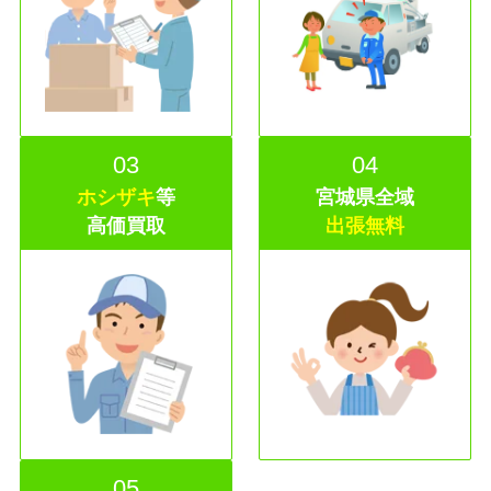
03
04
ホシザキ
等
宮城県全域
高価買取
出張無料
05