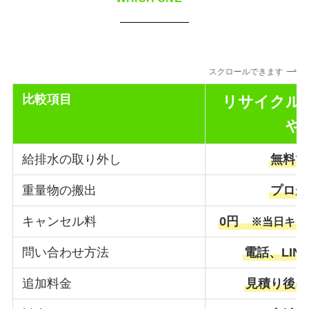
スクロールできます
比較項目
リサイクル
や
給排水の取り外し
無料で
重量物の搬出
プロが
キャンセル料
0円
※当日キャ
問い合わせ方法
電話、LIN
追加料金
見積り後に