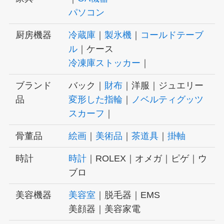
パソコン
厨房機器
冷蔵庫
｜
製氷機
｜
コールドテーブ
ル
｜ケース
冷凍庫ストッカー
｜
ブランド
バック｜
財布
｜洋服｜ジュエリー
品
変形した指輪
｜
ノベルティグッツ
スカーフ
｜
骨董品
絵画
｜
美術品
｜
茶道具
｜
掛軸
時計
時計
｜ROLEX｜オメガ｜ピゲ｜ウ
ブロ
美容機器
美容室
｜脱毛器｜EMS
美顔器｜美容家電