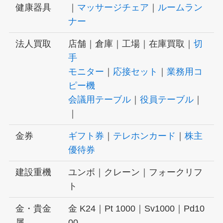
健康器具
｜
マッサージチェア
｜
ルームラン
ナー
法人買取
店舗｜倉庫｜工場｜在庫買取｜
切
手
モニター
｜
応接セット
｜
業務用コ
ピー機
会議用テーブル
｜
役員テーブル
｜
｜
金券
ギフト券
｜
テレホンカード
｜
株主
優待券
建設重機
ユンボ｜クレーン｜フォークリフ
ト
金・貴金
金 K24｜Pt 1000｜Sv1000｜Pd10
属
00