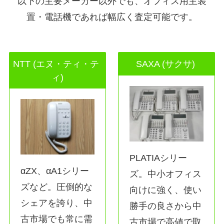
以下の主要メーカー以外でも、オフィス用主装
置・電話機であれば幅広く査定可能です。
NTT (エヌ・ティ・テ
SAXA (サクサ)
ィ)
PLATIAシリー
αZX、αA1シリー
ズ。中小オフィス
ズなど。圧倒的な
向けに強く、使い
シェアを誇り、中
勝手の良さから中
古市場でも常に需
古市場で高値で取