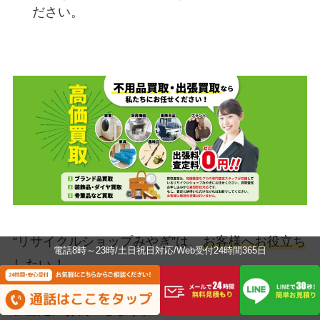
ださい。
“リサイクルショップみやぎ”は、
お客様へお役立ち
電話8時～23時/土日祝日対応/Web受付24時間365日
したい
！
“捨てるの” は、もったない。不用品処分の前に出
張査定にお伺いします。