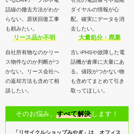
いるLANケーブルや電
引先の電話番号や短縮
話線の撤去方法がわか
ダイヤルの情報が心
らない。原状回復工事
配。確実にデータを消
も頼みたい。
去したい。
リース品か不明
大量処分・廃棄
自社所有物なのかリー
古いPHSや故障した電
ス物件なのか判断がつ
話機が倉庫に大量にあ
かない。リース会社へ
る。値段がつかない物
の返却方法も含めて相
も含めてまとめて引き
談したい。
取ってほしい。
そのお悩み、
すべて解決
します！
「リサイクルショップみやぎ」は、オフィス