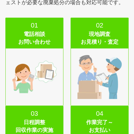
ェストが必要な廃棄処分の場合も対応可能です。
01
02
電話相談
現地調査
お問い合わせ
お見積り・査定
03
04
日程調整
作業完了～
回収作業の実施
お支払い