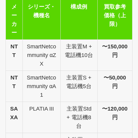
メ
シリーズ・
構成例
買取参考
ー
機種名
価格（上
カ
限）
ー
NT
SmartNetco
主装置M +
〜150,000
T
mmunity αZ
電話機10台
円
X
NT
SmartNetco
主装置S +
〜50,000
T
mmunity αA
電話機5台
円
1
SA
PLATIA III
主装置Std
〜120,000
XA
+ 電話機8
円
台