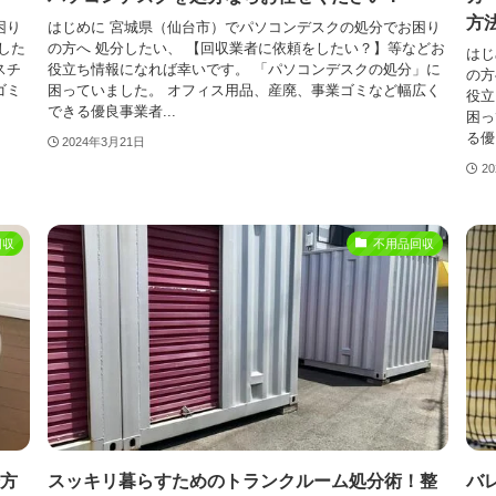
方
困り
はじめに 宮城県（仙台市）でパソコンデスクの処分でお困り
した
の方へ 処分したい、 【回収業者に依頼をしたい？】等などお
はじ
スチ
役立ち情報になれば幸いです。 「パソコンデスクの処分」に
の方
ゴミ
困っていました。 オフィス用品、産廃、事業ゴミなど幅広く
役立
できる優良事業者...
困っ
る優
2024年3月21日
2
回収
不用品回収
方
スッキリ暮らすためのトランクルーム処分術！整
バ