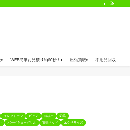
要
WEB簡単お見積り約60秒！
出張買取
不用品回収
エレクトーン
ピアノ
将棋台
釣具
ン
バーベキューグリル
電動ベッド
エクササイズ