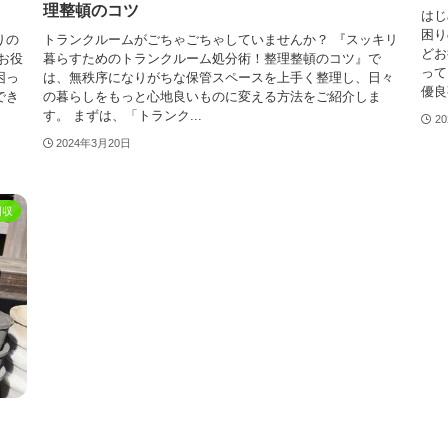
理整頓のコツ
はじ
困り
りの
トランクルームがごちゃごちゃしていませんか？ 『スッキリ
どお
お役
暮らすためのトランクルーム処分術！整理整頓のコツ』で
って
困っ
は、無秩序になりがちな保管スペースを上手く整理し、日々
優良
でき
の暮らしをもっと心地良いものに変える方法をご紹介しま
す。 まずは、「トランク...
2
2024年3月20日
回収