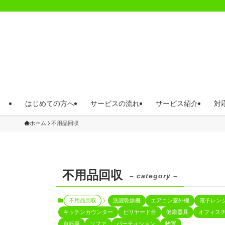
はじめての方へ
サービスの流れ
サービス紹介
対
ホーム
不用品回収
不用品回収
– category –
不用品回収
洗濯乾燥機
エアコン室外機
電子レン
キッチンカウンター
ビリヤード台
健康器具
オフィス
自転車
ソファ
パーティション
物置