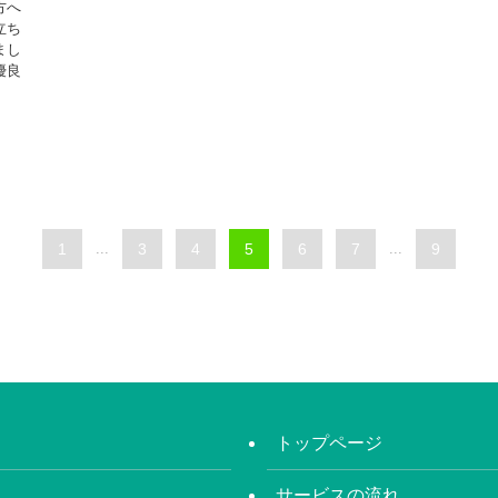
方へ
立ち
まし
優良
1
...
3
4
5
6
7
...
9
トップページ
サービスの流れ