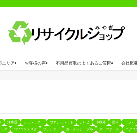
応エリア
お客様の声
不用品買取のよくあるご質問
会社概
ジ
浄水器
シュレッダー
ウオシュレット
テレビ
冷蔵庫
座卓
ドラム
チェア
パソコンデスク
プランター
ガーデンテーブル
スーツケース
エアコ