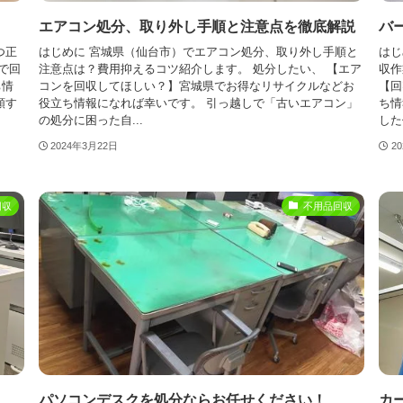
エアコン処分、取り外し手順と注意点を徹底解説
バ
つ正
はじめに 宮城県（仙台市）でエアコン処分、取り外し手順と
はじ
で回
注意点は？費用抑えるコツ紹介します。 処分したい、 【エア
収作
ち情
コンを回収してほしい？】宮城県でお得なリサイクルなどお
【回
頼す
役立ち情報になれば幸いです。 引っ越しで「古いエアコン」
ち情
の処分に困った自...
した
2024年3月22日
2
回収
不用品回収
パソコンデスクを処分ならお任せください！
カ