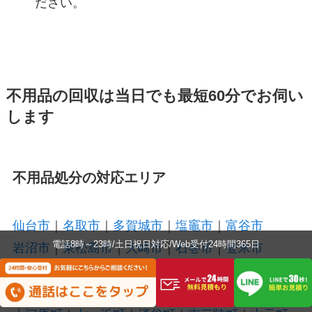
ださい。
不用品の回収は当日でも最短60分でお伺い
します
不用品処分の対応エリア
仙台市
｜
名取市
｜
多賀城市
｜
塩竈市
｜
富谷市
電話8時～23時/土日祝日対応/Web受付24時間365日
岩沼市
｜
東松島市
｜
大崎市
｜
石巻市
｜
登米市
栗原市
｜
気仙沼市
｜
柴田町
｜
白石市
｜
亘理町
利府町
｜
角田市
｜
加美町
｜
美里町
｜
大和町