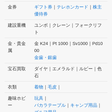
金券
ギフト券
｜
テレホンカード
｜
株主
優待券
建設重機
ユンボ｜クレーン｜フォークリフ
ト
金・貴金
金 K24｜Pt 1000｜Sv1000｜Pd10
属
00
金歯・銀歯
宝石買取
ダイヤ｜エメラルド｜ルビー｜色
石
衣類
着物
｜
毛皮
｜
趣味ホビ
玩具
｜
ー
バカラテーブル
｜
キャンプ用品
｜