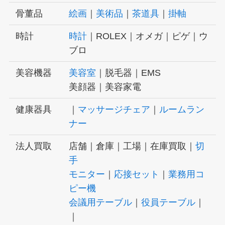
骨董品
絵画
｜
美術品
｜
茶道具
｜
掛軸
時計
時計
｜ROLEX｜オメガ｜ピゲ｜ウ
ブロ
美容機器
美容室
｜脱毛器｜EMS
美顔器｜美容家電
健康器具
｜
マッサージチェア
｜
ルームラン
ナー
法人買取
店舗｜倉庫｜工場｜在庫買取｜
切
手
モニター
｜
応接セット
｜
業務用コ
ピー機
会議用テーブル
｜
役員テーブル
｜
｜