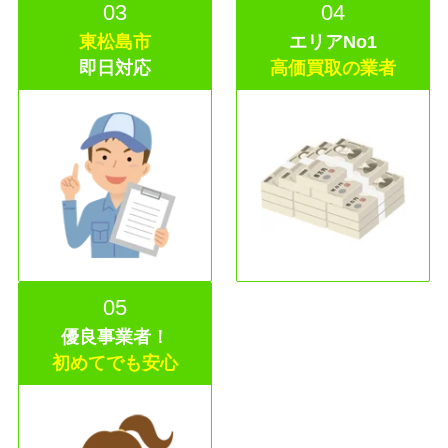
03
04
東松島市
エリアNo1
即日
対応
高価買取の業者
05
優良事業者！
初めてでも安心