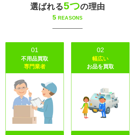
5つ
選ばれる
の理由
5
REASONS
01
02
不用品買取
幅広い
専門業者
お品を買取