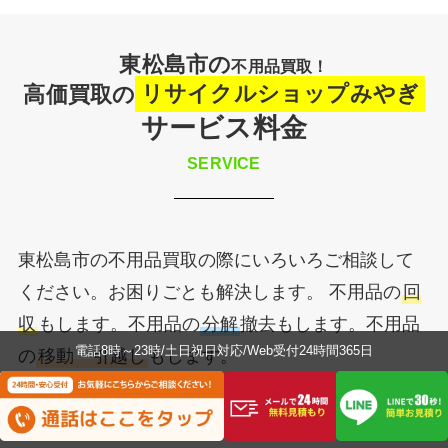
東松島市の
不用品買取！
高価買取の
リサイクルショップみやぎ
サービス料金
SERVICE
東松島市の不用品買取の際にいろいろご相談して
ください。お困りごとも解決します。 不用品の
回
収
もします。不用品の
分解
撤去もします。不用品
電話8時～23時/土日祝日対応/Web受付24時間365日
の
移動・引越し
もします。
不用品の出張買取の対応するだけではなくて、廃
品回収などの作業も対応します。