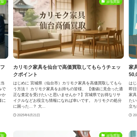
買取
出張買取
フ
カリモク家具を仙台で高価買取してもらうチェッ
家
クポイント
50
担当
はじめに 宮城県（仙台市）カリモク家具を高価買取してもら
はじ
みで
う方法！ カリモク家具をお持ちの皆様、 【価値に見合った適
即日
かか
正な査定を受けたいと思いませんか？】宮城県でお得なリサ
家具
様に
イクルなどお役立ち情報になれば幸いです。 カリモクの処分
たい
に困った...？ 大...
立ち
2025年6月21日
2
買取
出張買取