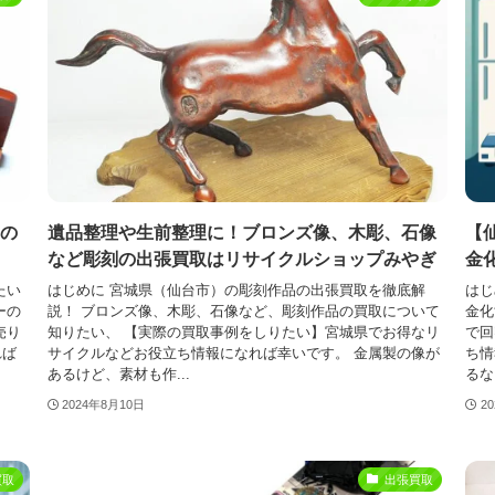
の
遺品整理や生前整理に！ブロンズ像、木彫、石像
【
など彫刻の出張買取はリサイクルショップみやぎ
金
たい
はじめに 宮城県（仙台市）の彫刻作品の出張買取を徹底解
はじ
ーの
説！ ブロンズ像、木彫、石像など、彫刻作品の買取について
金化
売り
知りたい、 【実際の買取事例をしりたい】宮城県でお得なリ
で回
れば
サイクルなどお役立ち情報になれば幸いです。 金属製の像が
ち情
あるけど、素材も作...
るな
2024年8月10日
2
買取
出張買取