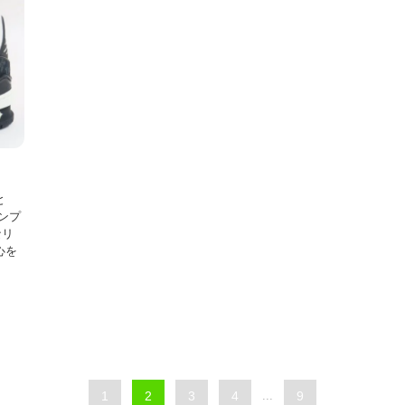
と
ンプ
なリ
心を
1
2
3
4
...
9