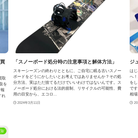
買
「スノーボード処分時の注意事項と解体方法」
ジ
スキーシーズンの終わりとともに、ご自宅に眠る古いスノー
はじ
ボードをどうにかしたいとお考えではありませんか？その処
へ！
買取
分方法、実はただ捨てるだけでいいわけではないんです。ス
をし
取を
ノーボード処分における法的規制、リサイクルの可能性、費
です
情報
用の目安から、エコロ...
相場
すれ
2024年3月11日
2
買取