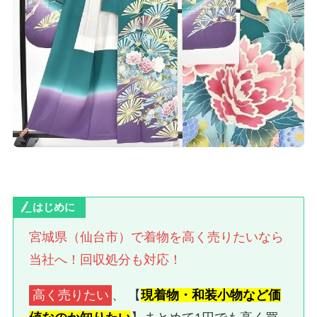
はじめに
宮城県（仙台市）で着物を高く売りたい
なら
当社へ！
回収処分も対応！
高く売りたい
、 【
現着物・和装小物など価