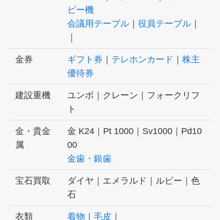
ピー機
会議用テーブル
｜
役員テーブル
｜
｜
金券
ギフト券
｜
テレホンカード
｜
株主
優待券
建設重機
ユンボ｜クレーン｜フォークリフ
ト
金・貴金
金 K24｜Pt 1000｜Sv1000｜Pd10
属
00
金歯・銀歯
宝石買取
ダイヤ｜エメラルド｜ルビー｜色
石
衣類
着物
｜
毛皮
｜