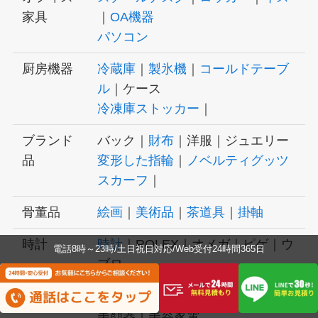
家具
｜
OA機器
パソコン
厨房機器
冷蔵庫
｜
製氷機
｜
コールドテーブ
ル
｜ケース
冷凍庫ストッカー
｜
ブランド
バック｜
財布
｜洋服｜ジュエリー
品
変形した指輪
｜
ノベルティグッツ
スカーフ
｜
骨董品
絵画
｜
美術品
｜
茶道具
｜
掛軸
時計
時計
｜ROLEX｜オメガ｜ピゲ｜ウ
電話8時～23時/土日祝日対応/Web受付24時間365日
ブロ
美容機器
美容室
｜脱毛器｜EMS
美顔器｜美容家電