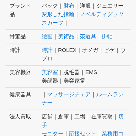
ブランド
バック｜
財布
｜洋服｜ジュエリー
品
変形した指輪
｜
ノベルティグッツ
スカーフ
｜
骨董品
絵画
｜
美術品
｜
茶道具
｜
掛軸
時計
時計
｜ROLEX｜オメガ｜ピゲ｜ウ
ブロ
美容機器
美容室
｜脱毛器｜EMS
美顔器｜美容家電
健康器具
｜
マッサージチェア
｜
ルームラン
ナー
法人買取
店舗｜倉庫｜工場｜在庫買取｜
切
手
モニター
｜
応接セット
｜
業務用コ